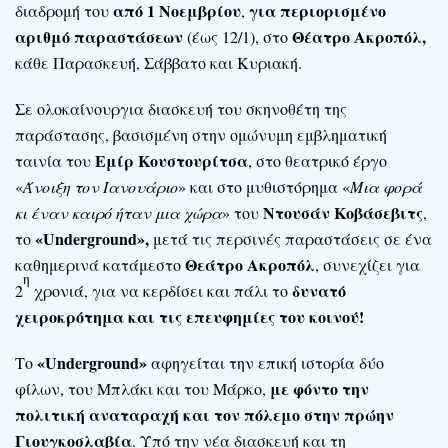
από 1 Νοεμβρίου
για περιορισμένο
διαδρομή του
,
αριθμό παραστάσεων
Θέατρο Ακροπόλ,
(έως 12/1), στο
κάθε Παρασκευή, Σάββατο και Κυριακή.
Σε ολοκαίνουργια διασκευή του σκηνοθέτη της
παράστασης, βασισμένη στην ομώνυμη εμβληματική
Εμίρ Κουστουρίτσα
ταινία του
, στο θεατρικό έργο
«
Άνοιξη τον Ιανουάριο
» και στο μυθιστόρημα «
Μια φορά
Ντουσάν Κοβάσεβιτς
κι έναν καιρό ήταν μια χώρα
» του
,
«
Underground
»,
το
μετά τις περσινές παραστάσεις σε ένα
Θεάτρο Ακροπόλ
καθημερινά κατάμεστο
, συνεχίζει για
η
δυνατό
2
χρονιά, για να κερδίσει και πάλι το
χειροκρότημα και τις επευφημίες του κοινού!
«
Underground
»
Το
αφηγείται την επική ιστορία δύο
με φόντο την
φίλων, του Μπλάκι και του Μάρκο,
πολιτική αναταραχή και τον πόλεμο στην πρώην
Γιουγκοσλαβία
. Υπό την νέα διασκευή και τη