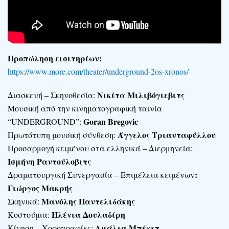
Προπώληση εισιτηρίων:
https://www.more.com/theater/underground-2os-xronos/
Νικίτα Μιλιβόγιεβιτς
Διασκευή – Σκηνοθεσία:
Μουσική από την κινηματογραφική ταινία
Goran
Bregovic
“UNDERGROUND”:
Άγγελος Τριανταφύλλου
Πρωτότυπη μουσική σύνθεση:
Προσαρμογή κειμένου στα ελληνικά – Διερμηνεία:
Ισμήνη Ραντούλοβιτς
:
Δραματουργική Συνεργασία – Επιμέλεια κειμένων
Γιώργος Μακρής
Μανόλης Παντελιδάκης
Σκηνικά:
Ηλένια Δουλαδίρη
Κοστούμια:
Αμάλια Μπένετ
Κίνηση – Χορογραφίες: