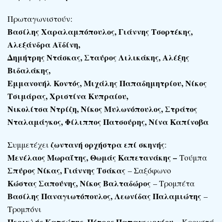
Πρωταγωνιστούν:
Βασίλης Χαραλαμπόπουλος, Γιάννης Τσορτέκης,
Αλεξάνδρα Αϊδίνη,
Δημήτρης Ντάσκας, Σταύρος Λιλικάκης, Αλέξης
Βιδαλάκης,
Εμμανουήλ Κοντός, Μιχάλης Παπαδημητρίου, Νίκος
Τσιμάρας, Χριστίνα Κυπραίου,
Νικολίτσα Ντρίζη, Νίκος Μυλωνόπουλος, Στράτος
Νταλαμάγκος, Φίλιππος Πατσούρης, Νίνα Καπίνοβα
ζωντανή ορχήστρα επί σκηνής
Συμμετέχει
:
Μενέλαος Μωραΐτης, Θωμάς Καπετανάκης –
Τούμπα
Σπύρος Νίκας, Γιάννης Τσάκας
– Σαξόφωνο
Κώστας Σαπούνης, Νίκος Βαλταδώρος
– Τρομπέτα
Βασίλης Παναγιωτόπουλος, Λεωνίδας Παλαμιώτης
–
Τρομπόνι
Περικλής Κατσώτης, Πέτρος Παπαγεωργίου
– Κρουστά