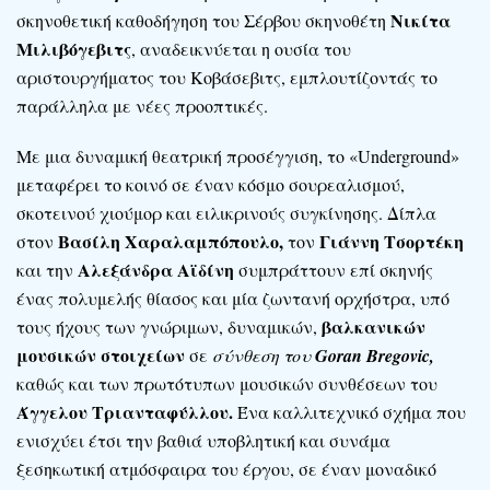
Νικίτα
σκηνοθετική καθοδήγηση του Σέρβου σκηνοθέτη
Μιλιβόγεβιτς
, αναδεικνύεται η ουσία του
αριστουργήματος του Κοβάσεβιτς, εμπλουτίζοντάς το
παράλληλα με νέες προοπτικές.
Με μια δυναμική θεατρική προσέγγιση, το «Underground»
μεταφέρει το κοινό σε έναν κόσμο σουρεαλισμού,
σκοτεινού χιούμορ και ειλικρινούς συγκίνησης. Δίπλα
Βασίλη Χαραλαμπόπουλο,
Γιάννη Τσορτέκη
στον
τον
Αλεξάνδρα Αϊδίνη
και την
συμπράττουν επί σκηνής
ένας πολυμελής θίασος και μία ζωντανή ορχήστρα, υπό
βαλκανικών
τους ήχους των γνώριμων, δυναμικών,
μουσικών στοιχείων
σε
σύνθεση του
Goran
Bregovic
,
καθώς και των πρωτότυπων μουσικών συνθέσεων του
Άγγελου Τριανταφύλλου.
Ένα καλλιτεχνικό σχήμα που
ενισχύει έτσι την βαθιά υποβλητική και συνάμα
ξεσηκωτική ατμόσφαιρα του έργου, σε έναν μοναδικό