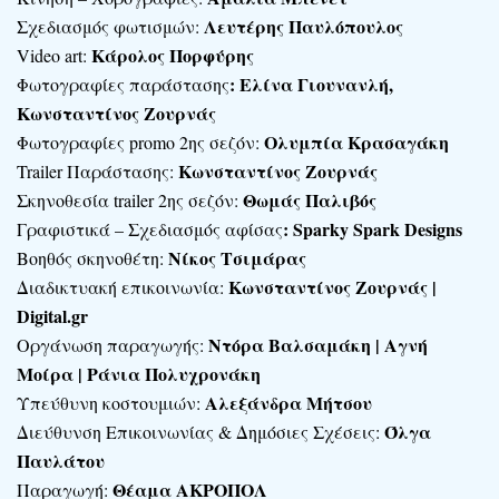
Λευτέρης Παυλόπουλος
Σχεδιασμός φωτισμών:
Κάρολος Πορφύρης
Video art:
: Ελίνα Γιουνανλή,
Φωτογραφίες παράστασης
Κωνσταντίνος Ζουρνάς
Ολυμπία Κρασαγάκη
Φωτογραφίες promo 2ης σεζόν:
Κωνσταντίνος Ζουρνάς
Trailer Παράστασης:
Θωμάς Παλιβός
Σκηνοθεσία trailer 2ης σεζόν:
: Sparky Spark Designs
Γραφιστικά – Σχεδιασμός αφίσας
Νίκος Τσιμάρας
Βοηθός σκηνοθέτη:
Κωνσταντίνος Ζουρνάς |
Διαδικτυακή επικοινωνία:
Digital
.
gr
Ντόρα Βαλσαμάκη | Αγνή
Οργάνωση παραγωγής:
Μοίρα | Ράνια Πολυχρονάκη
Αλεξάνδρα Μήτσου
Υπεύθυνη κοστουμιών:
Όλγα
Διεύθυνση Επικοινωνίας & Δημόσιες Σχέσεις:
Παυλάτου
Θέαμα ΑΚΡΟΠΟΛ
Παραγωγή: