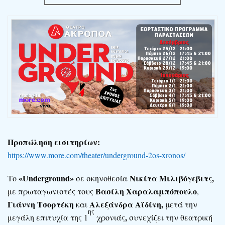
Προπώληση εισιτηρίων:
https://www.more.com/theater/underground-2os-xronos/
«
Underground
»
Νικίτα Μιλιβόγεβιτς,
Το
σε σκηνοθεσία
Βασίλη Χαραλαμπόπουλο
με πρωταγωνιστές τους
,
Γιάννη Τσορτέκη
Αλεξάνδρα Αϊδίνη,
και
μετά την
ης
,
μεγάλη επιτυχία της 1
χρονιάς
συνεχίζει την θεατρική